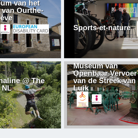
um van het
 van Ourthe-
ève
Sports-et-nature
Museum van
Openbaar Vervoer
naline @ The
van de Streek van
 NL
Luik