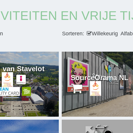
VITEITEN EN VRIJE TI
en
Sorteren:
Willekeurig
Alfab
 van Stavelot
SourceOrama NL