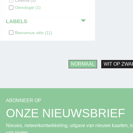
Cinéma
(
0
)
Oenologie
(
1
)
LABELS
Bienvenue vélo
(
11
)
NORMAAL
WIT OP ZWA
ABONNEER OP
ONZE NIEUWSBRIEF
Nieuws, netwerkontwikkeling, uitgave van nieuwe kaarten, i
van routes...