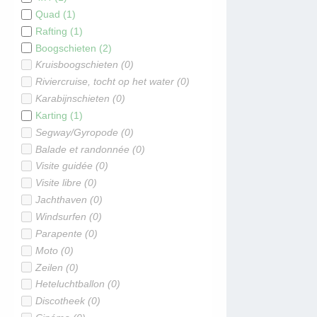
Quad
(
1
)
Rafting
(
1
)
Boogschieten
(
2
)
Kruisboogschieten
(
0
)
Riviercruise, tocht op het water
(
0
)
Karabijnschieten
(
0
)
Karting
(
1
)
Segway/Gyropode
(
0
)
Balade et randonnée
(
0
)
Visite guidée
(
0
)
Visite libre
(
0
)
Jachthaven
(
0
)
Windsurfen
(
0
)
Parapente
(
0
)
Moto
(
0
)
Zeilen
(
0
)
Heteluchtballon
(
0
)
Discotheek
(
0
)