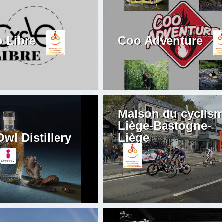
o Libre
Coo Adventure
Maison du cyclis
Liège-Bastogne-
wl Distillery
Liège