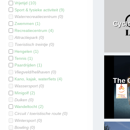
Vrijetijd
(
10
)
Sport & fysieke activiteit
(
9
)
Waterrecreatiecentrum
(
0
)
Cycl
Zwemmen
(
1
)
Recreatiecentrum
(
4
)
Attractiepark
(
0
)
Toeristisch treintje
(
0
)
Hengelen
(
1
)
Tennis
(
1
)
Paardrijden
(
1
)
Vliegveld/helihaven
(
0
)
Kano, kajak, waterfiets
(
4
)
The O
Wassersport
(
0
)
Minigolf
(
2
)
Duiken
(
0
)
Wandeltocht
(
2
)
Circuit / toeristische route
(
0
)
Wintersport
(
0
)
Bowling
(
0
)