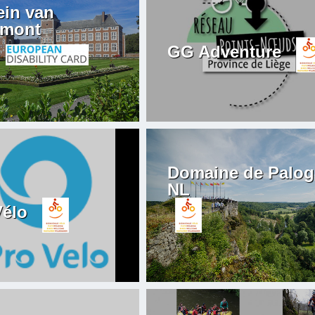
in van
mont
GG Adventure
Domaine de Palo
NL
Vélo