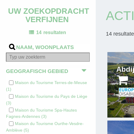
UW ZOEKOPDRACHT
ACTI
VERFIJNEN
14
resultaten
14
resultat
NAAM, WOONPLAATS
Abdij
GEOGRAFISCH GEBIED
Maison du Tourisme Terres-de-Meuse
(
1
)
Maison du Tourisme du Pays de Liège
(
3
)
Maison du Tourisme Spa-Hautes
Fagnes-Ardennes
(
3
)
Maison du Tourisme Ourthe-Vesdre-
Amblève
(
5
)