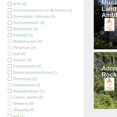
Muse
MTB
(
5
)
Land
Avonturenparcours in de bomen
(
1
)
Ambl
Gymnastiek / klimmen
(
2
)
Avonturenbasis
(
3
)
Speleologie
(
3
)
Paintball
(
2
)
Hubschrauber
(
0
)
Parachute
(
0
)
Golf
(
0
)
Verhuur
(
3
)
Fietstoerisme
(
4
)
Adre
Barbecue/picknickzone
(
1
)
Rock
Dierenpark
(
1
)
Gastronomie
(
0
)
Kleiduifschieten
(
1
)
Casino, spelen
(
0
)
Wellness
(
0
)
Shopping
(
0
)
4x4
(
1
)