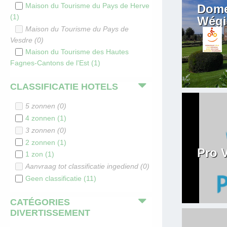
Maison du Tourisme du Pays de Herve
Dome
(
1
)
Wégi
Maison du Tourisme du Pays de
Vesdre
(
0
)
Maison du Tourisme des Hautes
Fagnes-Cantons de l'Est
(
1
)
CLASSIFICATIE HOTELS
5 zonnen
(
0
)
4 zonnen
(
1
)
3 zonnen
(
0
)
2 zonnen
(
1
)
Pro 
1 zon
(
1
)
Aanvraag tot classificatie ingediend
(
0
)
Geen classificatie
(
11
)
CATÉGORIES
DIVERTISSEMENT