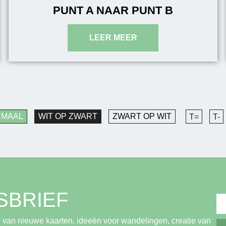
PUNT A NAAR PUNT B
RMAAL
WIT OP ZWART
ZWART OP WIT
T=
T-
SBRIEF
 van nieuwe kaarten, ideeën voor wandelingen, creatie van