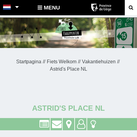
POINTS-NOEUDS
MENU
Startpagina
Fiets Welkom
Vakantiehuizen
Astrid's Place NL
ASTRID'S PLACE NL