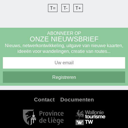
T=
T-
T+
ABONNEER OP
ONZE NIEUWSBRIEF
Nieuws, netwerkontwikkeling, uitgave van nieuwe kaarten,
ideeën voor wandelingen, creatie van routes...
Contact
Documenten