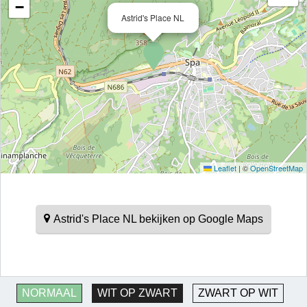
−
Astrid's Place NL
Leaflet
|
©
OpenStreetMap
Astrid's Place NL bekijken op Google Maps
NORMAAL
WIT OP ZWART
ZWART OP WIT