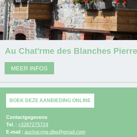
Au Chat'rme des Blanches Pierr
MEER INFOS
BOEK DEZE AANBIEDING ONLINE
Contactgegevens
Tel. :
+3287275724
E-mail :
auchat.rme.dbp@gmail.com