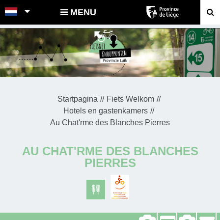
POINTS-NOEUDS
MENU
Startpagina
Fiets Welkom
Hotels en gastenkamers
Au Chat'rme des Blanches Pierres
AU CHAT'RME DES BLANCHES
PIERRES