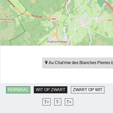
Au Chat'rme des Blanches Pierres 
NORMAAL
WIT OP ZWART
ZWART OP WIT
T=
T-
T+