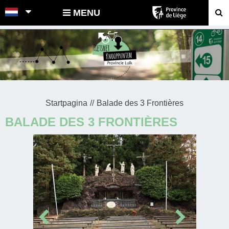
POINTS-NOEUDS
MENU
Startpagina
Balade des 3 Frontières
BALADE DES 3 FRONTIÈRES
Prev
Next