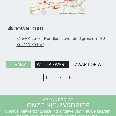
DOWNLOAD
GPX-track - Rondtocht over de 3 grenzen - 40
Km
( 11.89 Ko )
NORMAAL
WIT OP ZWART
ZWART OP WIT
T=
T-
T+
ABONNEER OP
ONZE NIEUWSBRIEF
Nieuws, netwerkontwikkeling, uitgave van nieuwe kaarten,