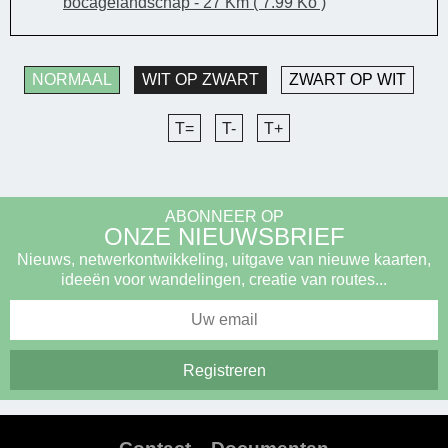
bocagelandschap - 27 Km
( 7.99 Ko )
NORMAAL
WIT OP ZWART
ZWART OP WIT
T=
T-
T+
ABONNEER OP
ONZE NIEUWSBRIEF
Nieuws, netwerkontwikkeling, uitgave van nieuwe kaarten,
ideeën voor wandelingen, creatie van routes...