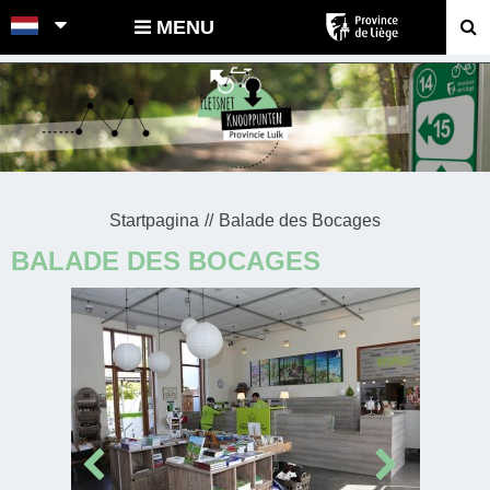
POINTS-NOEUDS
MENU
Startpagina
Balade des Bocages
BALADE DES BOCAGES
Prev
Next