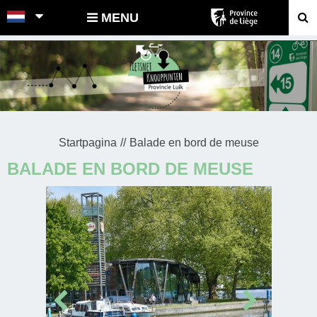
POINTS-NOEUDS
MENU
Startpagina
Balade en bord de meuse
BALADE EN BORD DE MEUSE
Prev
Next