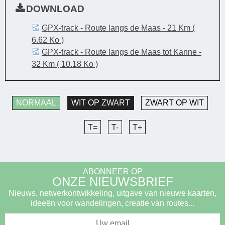
DOWNLOAD
GPX-track - Route langs de Maas - 21 Km
(
6.62 Ko )
GPX-track - Route langs de Maas tot Kanne -
32 Km
( 10.18 Ko )
NORMAAL
WIT OP ZWART
ZWART OP WIT
T=
T-
T+
ABONNEER OP
ONZE NIEUWSBRIEF
Nieuws, netwerkontwikkeling, uitgave van nieuwe kaarten,
ideeën voor wandelingen, creatie van routes...