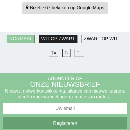
Bizette 67 bekijken op Google Maps
NORMAAL
WIT OP ZWART
ZWART OP WIT
T=
T-
T+
ABONNEER OP
ONZE NIEUWSBRIEF
Nieuws, netwerkontwikkeling, uitgave van nieuwe kaarten,
ideeën voor wandelingen, creatie van routes...