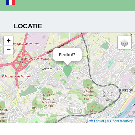
LOCATIE
+
−
Bizette 67
Leaflet
|
©
OpenStreetMap