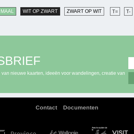
RMAAL
WIT OP ZWART
ZWART OP WIT
T=
T-
SBRIEF
 van nieuwe kaarten, ideeën voor wandelingen, creatie van
Contact
Documenten