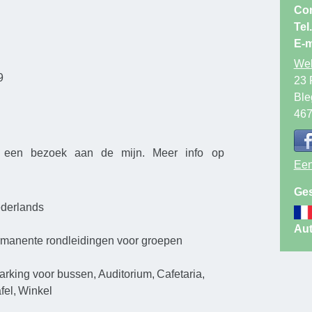
Co
proces van 
Tel.
aankomst van
E-m
Web
In deze geb
9
23 
niet de lam
Ble
de mijnwerk
46
Bezoek de p
t een bezoek aan de mijn. Meer info op
vandaag en
Een
Ges
Het Belgisc
derlands
gebruik erv
d
Aut
de ontginni
manente rondleidingen voor groepen
Zolder in 19
arking voor bussen
Auditorium
Cafetaria
fel
Winkel
Steenbergb