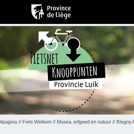
rtpagina
Fiets Welkom
Musea, erfgoed en natuur
Blegny-