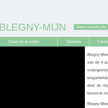
BLEGNY-MIJN
Geen classificatie
Goed om te weten
Tarieven
Conta
Blegny-Mine
van de 4 a
ondergron
toegankelij
door de mi
kennis te m
Blegny-Mine