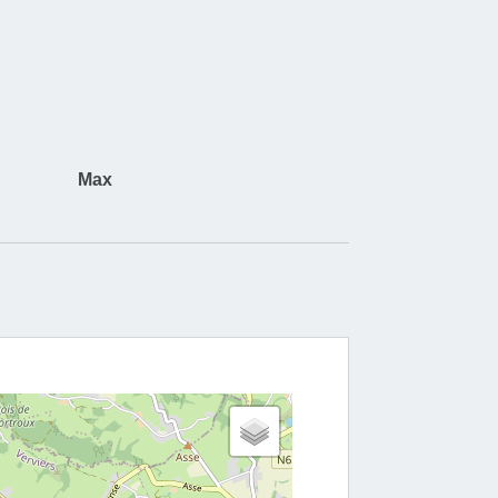
tensoorten zullen de dorre hellingen van de
koloniseren om de grond voor te bereiden op de
e biodiversiteit? Waarom brandt een steenberg?
d op deze en vele andere vragen vind je tijdens de
op de steenbergbiotoop, dankzij de meertalige
Max
 panelen en, indien beschikbaar, de meertalige
n (FR/NL/D/GB).
g over de steenberg is rond 1 km lang en kan
tooid met een klim naar de top via een nieuwe,
e trap met 204 treden.
e mijn te bezoeken, moet je ten minste 1 meter
 je ook genieten van een rondleiding door de