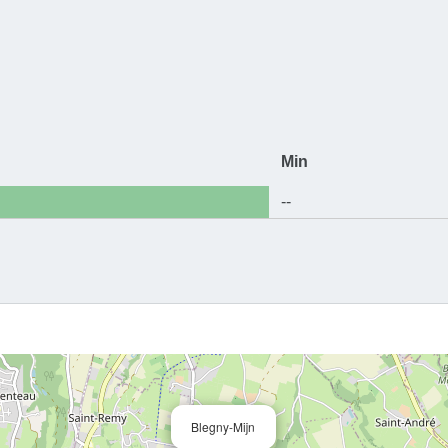
Welke plan
steenberg 
toekomstig
Het antwoor
wandeling 
Min
didactische
--
audiogidse
De rondgan
worden vol
comfortabel
N.B.: Om d
groot zijn.
Blegny-Mijn
Daarna kun