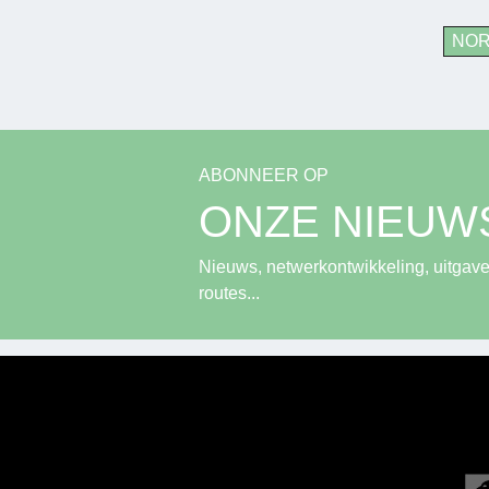
NO
ABONNEER OP
ONZE NIEUW
Nieuws, netwerkontwikkeling, uitgave
routes...