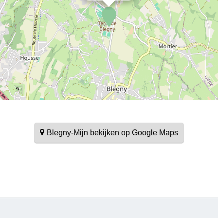
omgeving va
bezoek bre
mijn-golfbaa
Parkeerpla
beschikbaar 
Rondleiding
Blegny-Mijn bekijken op Google Maps