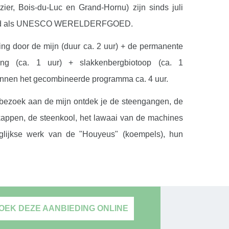
ier, Bois-du-Luc en Grand-Hornu) zijn sinds juli
nd als UNESCO WERELDERFGOED.
ing door de mijn (duur ca. 2 uur) + de permanente
lling (ca. 1 uur) + slakkenbergbiotoop (ca. 1
binnen het gecombineerde programma ca. 4 uur.
 bezoek aan de mijn ontdek je de steengangen, de
t kappen, de steenkool, het lawaai van de machines
glijkse werk van de "Houyeus" (koempels), hun
toch boeiende wereld.
keer naar de begane grond volg je de weg van de
n de sorteer- en wasinstallaties. Stortplaatsen,
rechters, het systeem voor het laden en lossen van
OEK DEZE AANBIEDING ONLINE
zuiverings-, was- en opslagprocessen: het hele