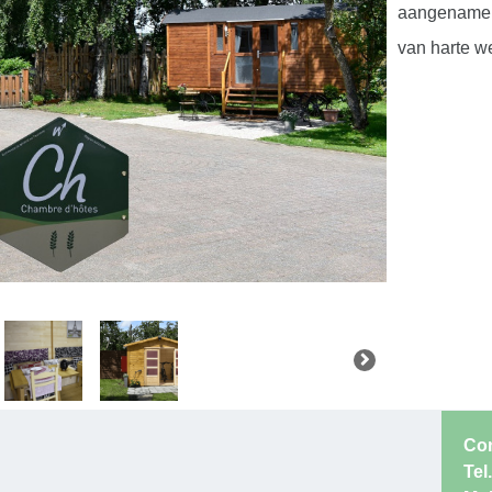
aangename p
van harte w
Co
Tel.