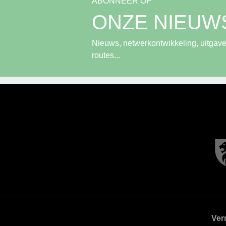
ABONNEER OP
ONZE NIEUW
Nieuws, netwerkontwikkeling, uitgave
routes...
Ver