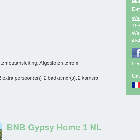
Mob
E-m
Web
166
Wel
48
nternetaansluiting
Afgesloten terrein
Een
Ges
2
extra persoon(en)
2
badkamer(s)
2
kamers
BNB Gypsy Home 1 NL