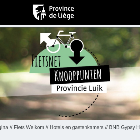
gina
Fiets Welkom
Hotels en gastenkamers
BNB Gypsy 