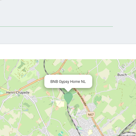
BNB Gypsy Home NL