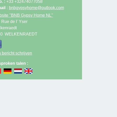
. :
+33 +32474077058
ail :
bnbgypsyhome@outlook.com
site
"BNB Gypsy Home NL"
 Rue de l' Yser
kenraedt
40
WELKENRAEDT
 bericht schrijven
proken talen :