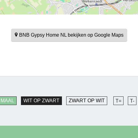
BNB Gypsy Home NL bekijken op Google Maps
RMAAL
WIT OP ZWART
ZWART OP WIT
T=
T-