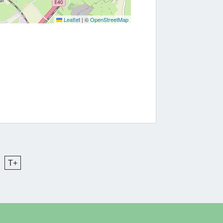
Leaflet
|
©
OpenStreetMap
T+