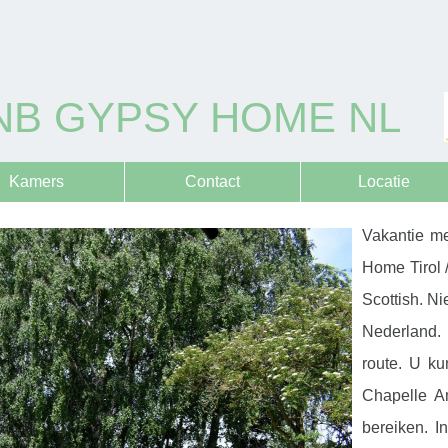
NB GYPSY HOME NL
Kamers
Contact
Locatie
Vakantie me
Home Tirol 
Scottish. Ni
Nederland. 
route. U ku
Chapelle A
bereiken. In