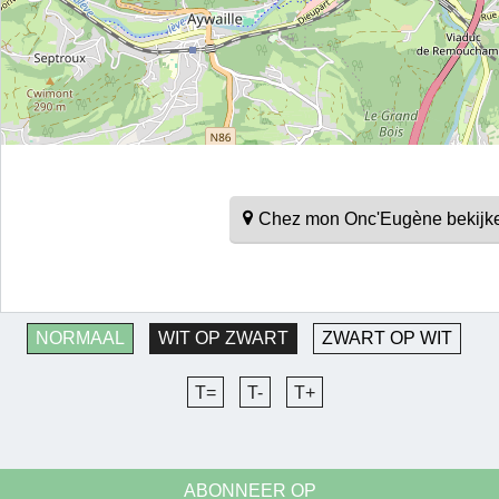
Chez mon Onc'Eugène bekijk
NORMAAL
WIT OP ZWART
ZWART OP WIT
T=
T-
T+
ABONNEER OP