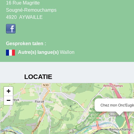
16 Rue Magritte
Sougné-Remouchamps
4920
AYWAILLE
Gesproken talen :
Autre(s) langue(s)
Wallon
LOCATIE
+
−
Chez mon Onc'Eug