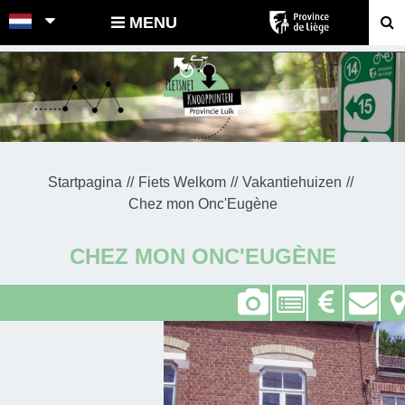
POINTS-NOEUDS
MENU
Startpagina
Fiets Welkom
Vakantiehuizen
Chez mon Onc'Eugène
CHEZ MON ONC'EUGÈNE