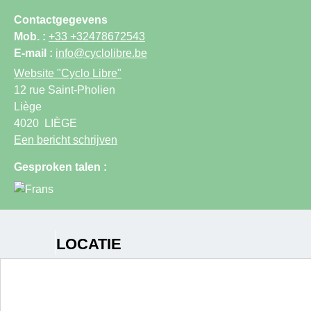
Contactgegevens
Mob. :
+33 +32478672543
E-mail :
info@cyclolibre.be
Website
"Cyclo Libre"
12 rue Saint-Pholien
Liège
4020
LIÈGE
Een bericht schrijven
Gesproken talen :
LOCATIE