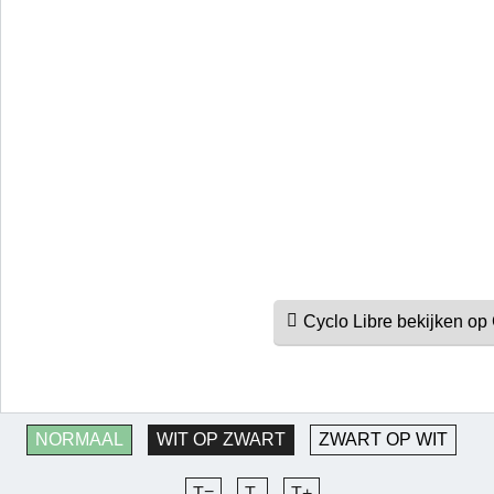
Cyclo Libre bekijken o
NORMAAL
WIT OP ZWART
ZWART OP WIT
T=
T-
T+