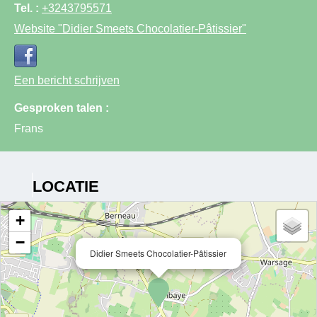
Tel. :
+3243795571
Website
"Didier Smeets Chocolatier-Pâtissier"
Een bericht schrijven
Gesproken talen :
Frans
LOCATIE
+
−
Didier Smeets Chocolatier-Pâtissier