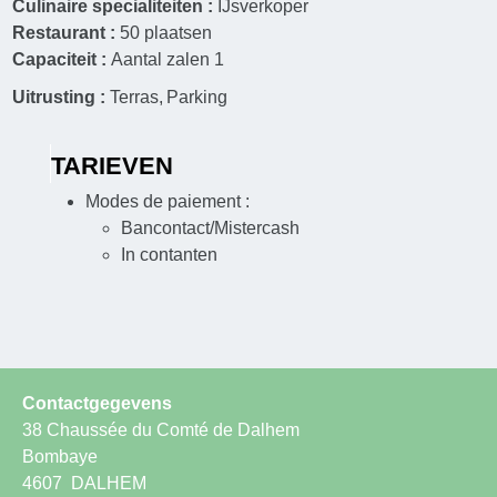
Culinaire specialiteiten :
IJsverkoper
Restaurant :
50
plaatsen
Capaciteit :
Aantal zalen
1
Uitrusting :
Terras
Parking
TARIEVEN
Modes de paiement :
Bancontact/Mistercash
In contanten
Contactgegevens
38 Chaussée du Comté de Dalhem
Bombaye
4607
DALHEM