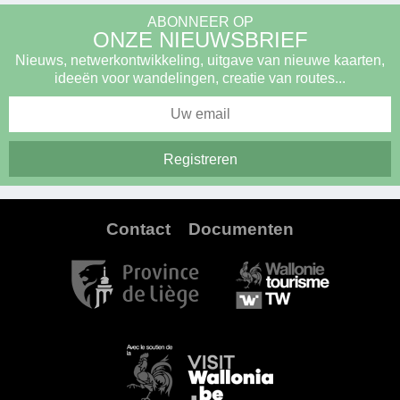
ABONNEER OP
ONZE NIEUWSBRIEF
Nieuws, netwerkontwikkeling, uitgave van nieuwe kaarten,
ideeën voor wandelingen, creatie van routes...
Contact
Documenten