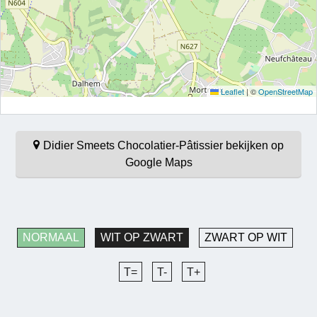
Leaflet
|
©
OpenStreetMap
Didier Smeets Chocolatier-Pâtissier bekijken op
Google Maps
NORMAAL
WIT OP ZWART
ZWART OP WIT
T=
T-
T+