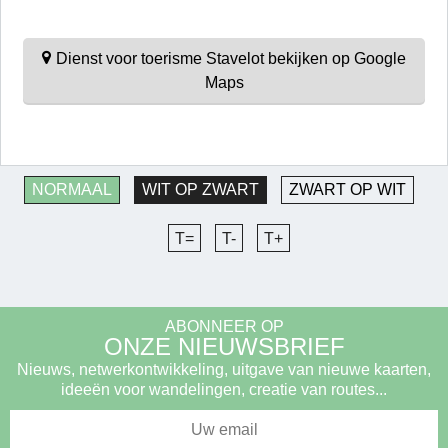
Dienst voor toerisme Stavelot bekijken op Google
Maps
NORMAAL
WIT OP ZWART
ZWART OP WIT
T=
T-
T+
ABONNEER OP
ONZE NIEUWSBRIEF
Nieuws, netwerkontwikkeling, uitgave van nieuwe kaarten,
ideeën voor wandelingen, creatie van routes...