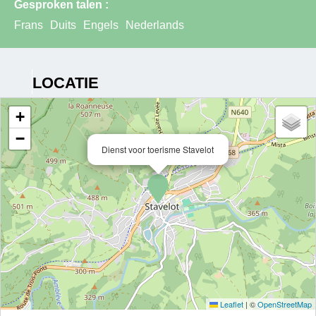
Gesproken talen :
Frans
Duits
Engels
Nederlands
LOCATIE
+
−
Dienst voor toerisme Stavelot
Leaflet
|
©
OpenStreetMap