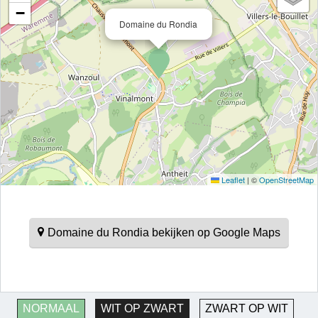
−
Domaine du Rondia
Leaflet
|
©
OpenStreetMap
Domaine du Rondia bekijken op Google Maps
NORMAAL
WIT OP ZWART
ZWART OP WIT