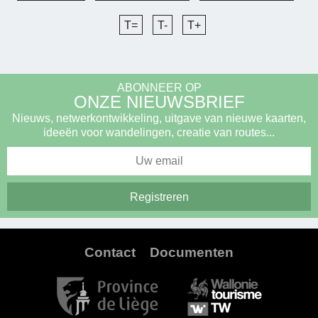
T=
T-
T+
ABONNEER OP
ONZE NIEUWSBRIEF
Nieuws, netwerkontwikkeling, uitgave van nieuwe kaarten,
ideeën voor wandelingen, creatie van routes...
Contact
Documenten