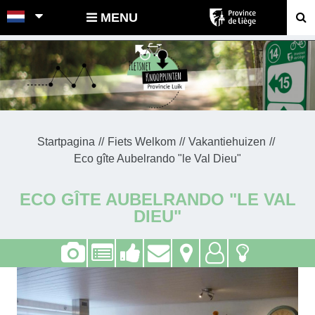
POINTS-NOEUDS
MENU
Startpagina
Fiets Welkom
Vakantiehuizen
Eco gîte Aubelrando "le Val Dieu"
ECO GÎTE AUBELRANDO "LE VAL
DIEU"