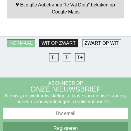
Eco gîte Aubelrando "le Val Dieu" bekijken op
Google Maps
NORMAAL
WIT OP ZWART
ZWART OP WIT
T=
T-
T+
ABONNEER OP
ONZE NIEUWSBRIEF
Nieuws, netwerkontwikkeling, uitgave van nieuwe kaarten,
ideeën voor wandelingen, creatie van routes...