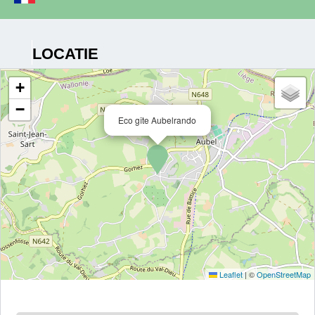
LOCATIE
+
−
Eco gîte Aubelrando
Leaflet
|
©
OpenStreetMap