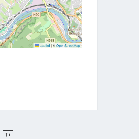
Leaflet
|
©
OpenStreetMap
T+