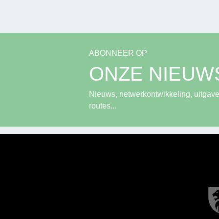
ABONNEER OP
ONZE NIEUW
Nieuws, netwerkontwikkeling, uitgave
routes...