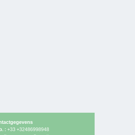
ntactgegevens
. :
+33 +32486998948