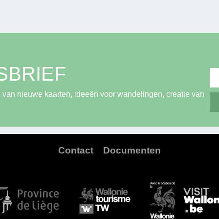
SBRIEF
 van nieuwe kaarten, ideeën voor wandelingen, creatie van
Contact
Documenten