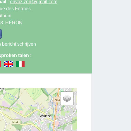
ail :
envoz.zen@gmail.com
ue des Fermes
thuin
18
HÉRON
 bericht schrijven
proken talen :