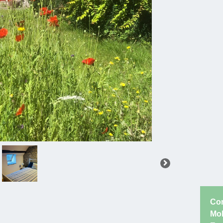
Co
Mob