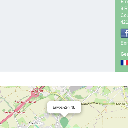
E-m
9 R
Cou
42
Een
Ges
Envoz-Zen NL