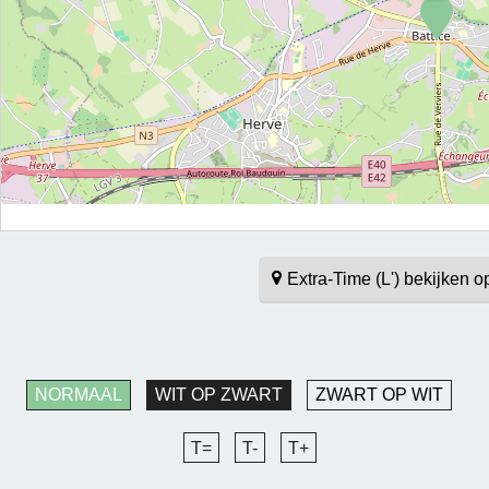
Extra-Time (L') bekijken 
NORMAAL
WIT OP ZWART
ZWART OP WIT
T=
T-
T+