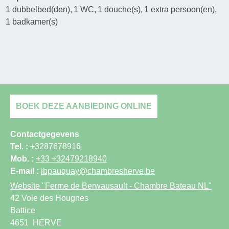
1
dubbelbed(den)
1
WC
1
douche(s)
1
extra persoon(en)
1
badkamer(s)
BOEK DEZE AANBIEDING ONLINE
Contactgegevens
Tel. :
+3287678916
Mob. :
+33 +32479218940
E-mail :
ibpauquay@chambresherve.be
Website
"Ferme de Berwausault - Chambre Bateau NL"
42 Voie des Hougnes
Battice
4651
HERVE