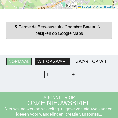
Leaflet
|
©
OpenStreetMap
Ferme de Berwausault - Chambre Bateau NL
bekijken op Google Maps
NORMAAL
WIT OP ZWART
ZWART OP WIT
T=
T-
T+
ABONNEER OP
ONZE NIEUWSBRIEF
Nieuws, netwerkontwikkeling, uitgave van nieuwe kaarten,
ideeën voor wandelingen, creatie van routes...