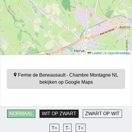
Leaflet
|
©
OpenStreetMap
Ferme de Berwausault - Chambre Montagne NL
bekijken op Google Maps
NORMAAL
WIT OP ZWART
ZWART OP WIT
T=
T-
T+