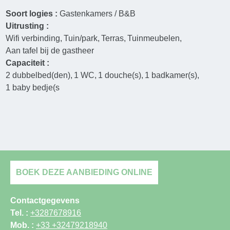
Soort logies :
Gastenkamers / B&B
Uitrusting :
Wifi verbinding
Tuin/park
Terras
Tuinmeubelen
Aan tafel bij de gastheer
Capaciteit :
2
dubbelbed(den)
1
WC
1
douche(s)
1
badkamer(s)
1
baby bedje(s
BOEK DEZE AANBIEDING ONLINE
Contactgegevens
Tel. :
+3287678916
Mob. :
+33 +32479218940