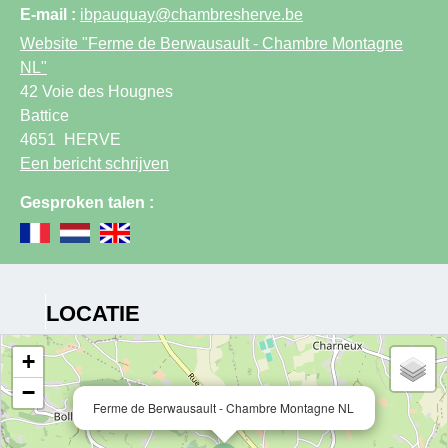
E-mail :
ibpauquay@chambresherve.be
Website
"Ferme de Berwausault - Chambre Montagne
NL"
42 Voie des Hougnes
Battice
4651
HERVE
Een bericht schrijven
Gesproken talen :
LOCATIE
+
−
Ferme de Berwausault - Chambre Montagne NL