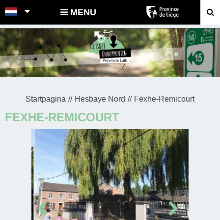
POINTS-NOEUDS
MENU
Startpagina
Hesbaye Nord
Fexhe-Remicourt
FEXHE-REMICOURT
Prev
Next