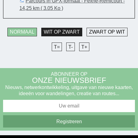
Parcours in GPX-formaat - Fexhe-Remicourt -
14,25 km
( 3.05 Ko )
NORMAAL
WIT OP ZWART
ZWART OP WIT
T=
T-
T+
ABONNEER OP
ONZE NIEUWSBRIEF
Nieuws, netwerkontwikkeling, uitgave van nieuwe kaarten,
ideeën voor wandelingen, creatie van routes...