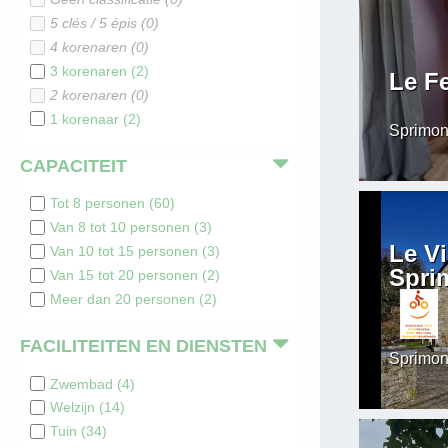
5 clés / 5 épis
(
0
)
4 korenaren
(
0
)
3 korenaren
(
2
)
Le Fe
2 korenaren
(
0
)
1 korenaar
(
2
)
Sprimon
CAPACITEIT
Tot 8 personen
(
60
)
Van 8 tot 10 personen
(
3
)
Le V
Van 10 tot 15 personen
(
3
)
Spri
Van 15 tot 20 personen
(
2
)
Meer dan 20 personen
(
2
)
FACILITEITEN EN DIENSTEN
Sprimon
Zwembad
(
4
)
Welzijn
(
14
)
Tuin
(
34
)