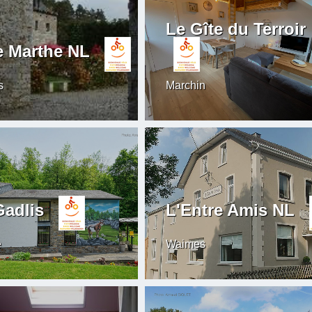
Le Gîte du Terroir
 Marthe NL
s
Marchin
Gadlis
L'Entre Amis NL
e
Waimes