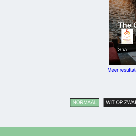
The 
Spa
Meer resulta
NORMAAL
WIT OP ZWA