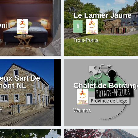
Le Lamier Jaune
nil
t
Trois-Ponts
ieux Sart De
mont NL
Chalet de Botrang
t
Waimes