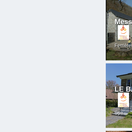
Mess
Ferrière
LE 
Spa