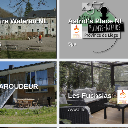
ire Waleran NL
Astrid's Place NL
s
Spa
BAROUDEUR
Les Fuchsias
Aywaille