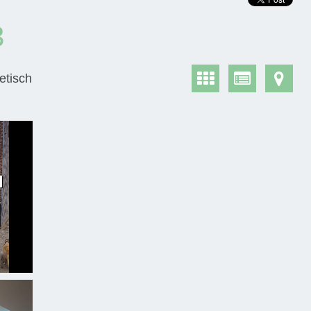
3
etisch
d