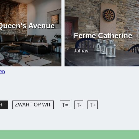
Queen's Avenue
Ferme Catherine
Jalhay
ten
RT
ZWART OP WIT
T=
T-
T+