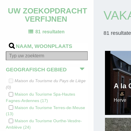
UW ZOEKOPDRACHT
VAK
VERFIJNEN
81
resultaten
81
resultat
NAAM, WOONPLAATS
GEOGRAFISCH GEBIED
Maison du Tourisme du Pays de Liège
A la 
(
0
)
Maison du Tourisme Spa-Hautes
Herve
Fagnes-Ardennes
(
17
)
Maison du Tourisme Terres-de-Meuse
(
13
)
Maison du Tourisme Ourthe-Vesdre-
Amblève
(
24
)