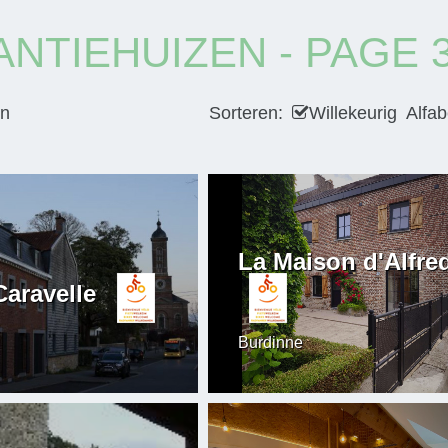
ANTIEHUIZEN - PAGE 
en
Sorteren:
Willekeurig
Alfab
La Maison d'Alfre
Caravelle
Burdinne