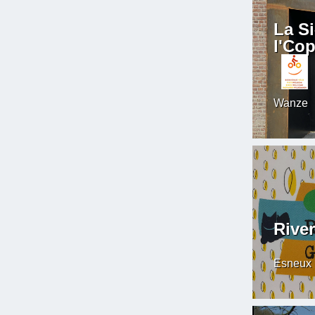
La Si
l'Cop
Wanze
Rive
Esneux