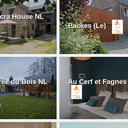
cra House NL
Backes (Le)
Plombières
Orée du Bois NL
Au Cerf et Fagnes
s
Spa