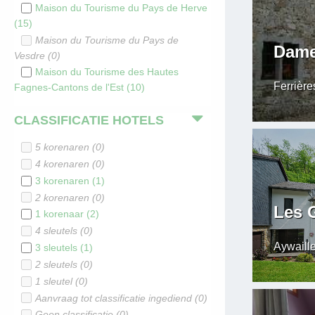
Maison du Tourisme du Pays de Herve
(
15
)
Maison du Tourisme du Pays de
Dame
Vesdre
(
0
)
Maison du Tourisme des Hautes
Ferrière
Fagnes-Cantons de l'Est
(
10
)
CLASSIFICATIE HOTELS
5 korenaren
(
0
)
4 korenaren
(
0
)
3 korenaren
(
1
)
2 korenaren
(
0
)
Les 
1 korenaar
(
2
)
4 sleutels
(
0
)
Aywaill
3 sleutels
(
1
)
2 sleutels
(
0
)
1 sleutel
(
0
)
Aanvraag tot classificatie ingediend
(
0
)
Geen classificatie
(
0
)