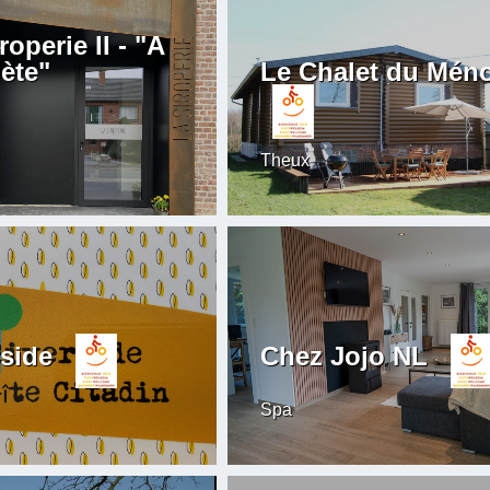
roperie II - "A
ète"
Le Chalet du Mén
Theux
rside
Chez Jojo NL
Spa