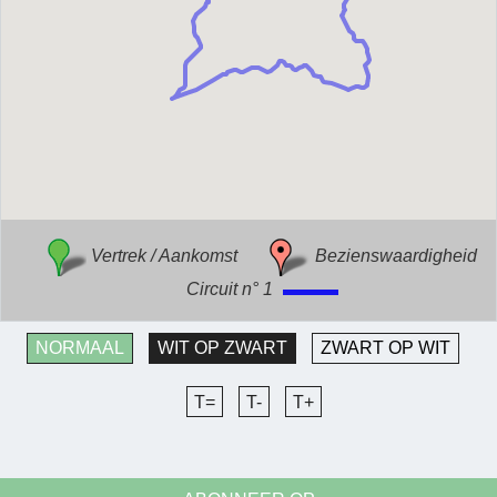
Vertrek / Aankomst
Bezienswaardigheid
Circuit n° 1
NORMAAL
WIT OP ZWART
ZWART OP WIT
T=
T-
T+