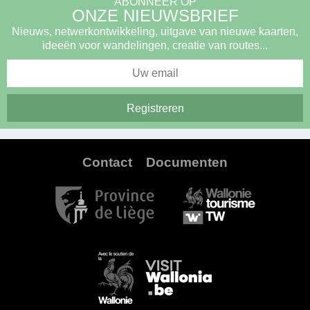
ABONNEER OP
ONZE NIEUWSBRIEF
Nieuws, netwerkontwikkeling, uitgave van nieuwe kaarten,
ideeën voor wandelingen, creatie van routes...
Contact
Documenten