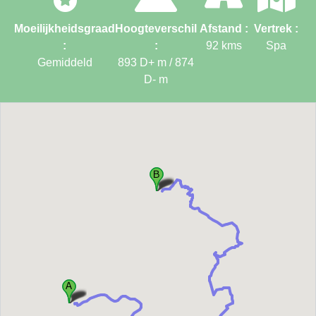
Moeilijkheidsgraad
Hoogteverschil
Afstand :
Vertrek :
:
:
92
kms
Spa
Gemiddeld
893 D+ m / 874
D-
m