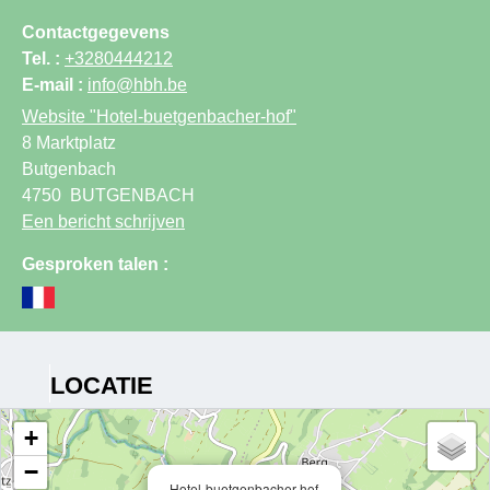
Contactgegevens
Tel. :
+3280444212
E-mail :
info@hbh.be
Website
"Hotel-buetgenbacher-hof"
8 Marktplatz
Butgenbach
4750
BUTGENBACH
Een bericht schrijven
Gesproken talen :
LOCATIE
+
−
Hotel-buetgenbacher-hof