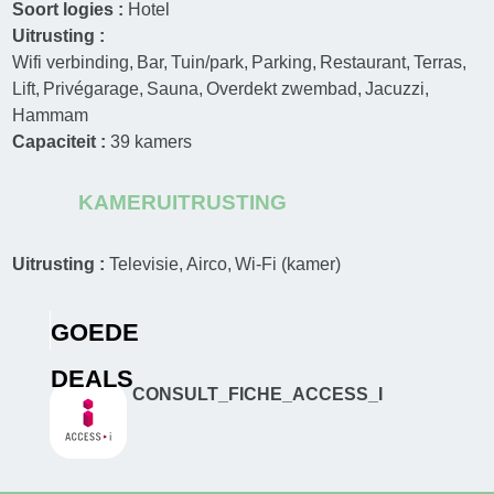
Soort logies :
Hotel
Uitrusting :
Wifi verbinding
Bar
Tuin/park
Parking
Restaurant
Terras
Lift
Privégarage
Sauna
Overdekt zwembad
Jacuzzi
Hammam
Capaciteit :
39
kamers
KAMERUITRUSTING
Uitrusting :
Televisie
Airco
Wi-Fi (kamer)
GOEDE
DEALS
CONSULT_FICHE_ACCESS_I