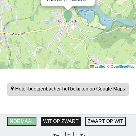
Leaflet
|
©
OpenStreetMap
Hotel-buetgenbacher-hof bekijken op Google Maps
NORMAAL
WIT OP ZWART
ZWART OP WIT