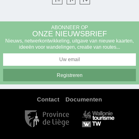
T=
T-
T+
ABONNEER OP
ONZE NIEUWSBRIEF
Nieuws, netwerkontwikkeling, uitgave van nieuwe kaarten,
ideeën voor wandelingen, creatie van routes...
Contact
Documenten