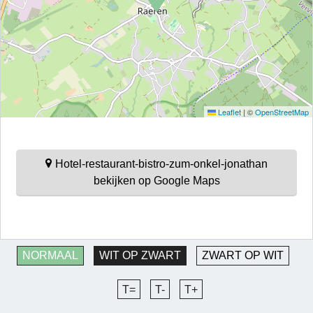
Leaflet
|
©
OpenStreetMap
Hotel-restaurant-bistro-zum-onkel-jonathan
bekijken op Google Maps
NORMAAL
WIT OP ZWART
ZWART OP WIT
T=
T-
T+