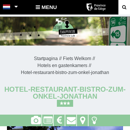
POINTS-NOEUDS
MENU
Startpagina
Fiets Welkom
Hotels en gastenkamers
Hotel-restaurant-bistro-zum-onkel-jonathan
HOTEL-RESTAURANT-BISTRO-ZUM-
ONKEL-JONATHAN