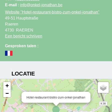
E-mail :
info@onkel-jonathan.be
Website
"Hotel-restaurant-bistro-zum-onkel-jonathan"
49-51 Hauptstraße
Raeren
4730
RAEREN
Een bericht schrijven
Gesproken talen :
LOCATIE
+
−
Hotel-restaurant-bistro-zum-onkel-jonathan