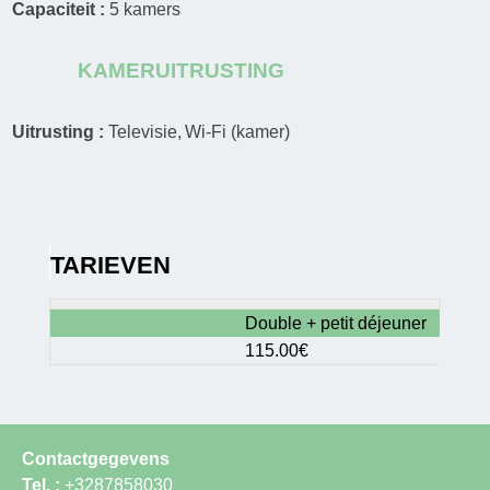
Capaciteit :
5
kamers
KAMERUITRUSTING
Uitrusting :
Televisie
Wi-Fi (kamer)
TARIEVEN
Double + petit déjeuner
115.00€
Contactgegevens
Tel. :
+3287858030