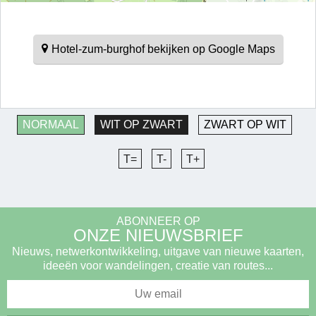
Hotel-zum-burghof bekijken op Google Maps
NORMAAL
WIT OP ZWART
ZWART OP WIT
T=
T-
T+
ABONNEER OP
ONZE NIEUWSBRIEF
Nieuws, netwerkontwikkeling, uitgave van nieuwe kaarten,
ideeën voor wandelingen, creatie van routes...