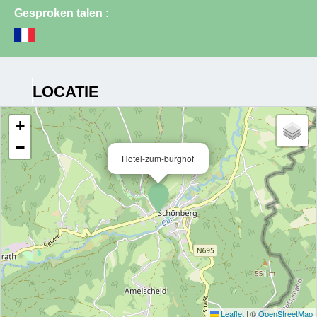
Gesproken talen :
LOCATIE
+
−
Hotel-zum-burghof
Leaflet
|
©
OpenStreetMap