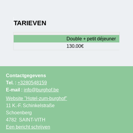
TARIEVEN
Double + petit déjeuner
130.00€
Contactgegevens
Tel. :
+3280548159
E-mail :
info@burghof.be
Website
"Hotel-zum-burghof"
11 K.-F. Schinkelstraße
Schoenberg
4782
SAINT-VITH
Een bericht schrijven