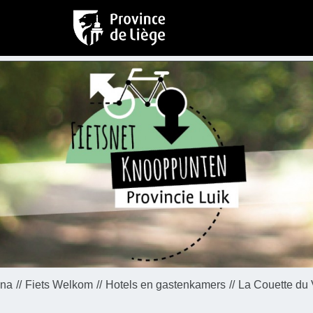
ina
Fiets Welkom
Hotels en gastenkamers
La Couette du