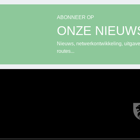
ABONNEER OP
ONZE NIEUW
Nieuws, netwerkontwikkeling, uitgave
routes...