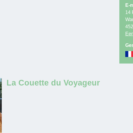
E-m
14 
Wa
45
Een
Ges
La Couette du Voyageur