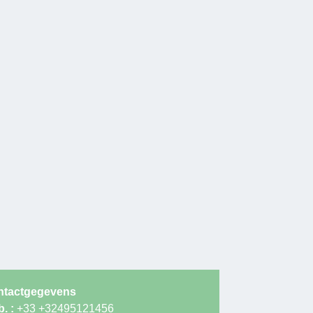
ntactgegevens
. :
+33 +32495121456