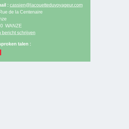
ail :
cassien@lacouetteduvoyageur.com
Rue de la Centenaire
nze
20
WANZE
 bericht schrijven
proken talen :