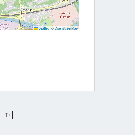
Leaflet
|
©
OpenStreetMap
T+