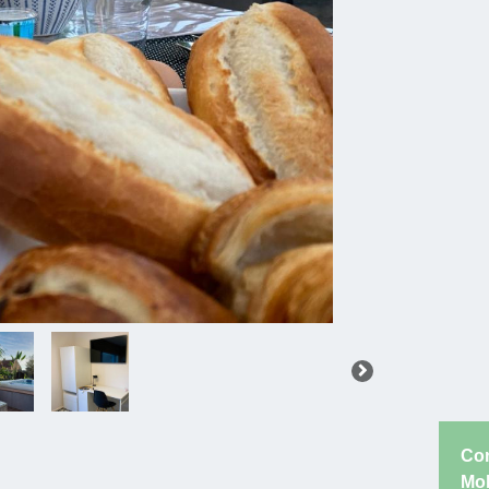
Co
Mob