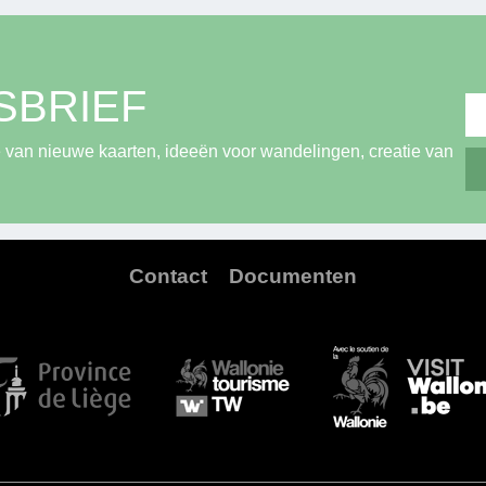
SBRIEF
 van nieuwe kaarten, ideeën voor wandelingen, creatie van
Contact
Documenten