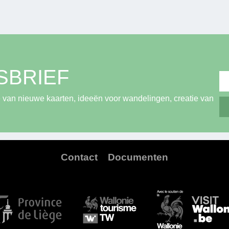
SBRIEF
 van nieuwe kaarten, ideeën voor wandelingen, creatie van
Contact
Documenten