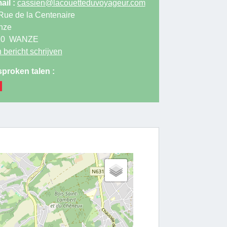
ail :
cassien@lacouetteduvoyageur.com
Rue de la Centenaire
nze
20
WANZE
 bericht schrijven
proken talen :