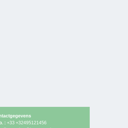
ntactgegevens
. :
+33 +32495121456