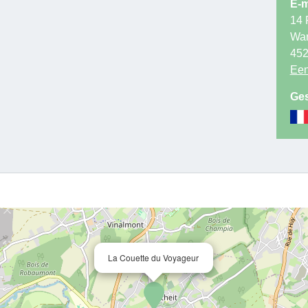
E-m
14 
Wa
45
Een
Ges
La Couette du Voyageur