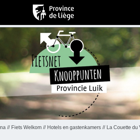
ina
Fiets Welkom
Hotels en gastenkamers
La Couette du