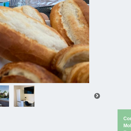
Co
Mob