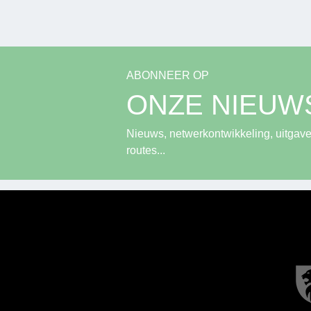
ABONNEER OP
ONZE NIEUW
Nieuws, netwerkontwikkeling, uitgave
routes...