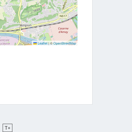
Leaflet
|
©
OpenStreetMap
T+