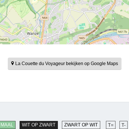
La Couette du Voyageur bekijken op Google Maps
RMAAL
WIT OP ZWART
ZWART OP WIT
T=
T-