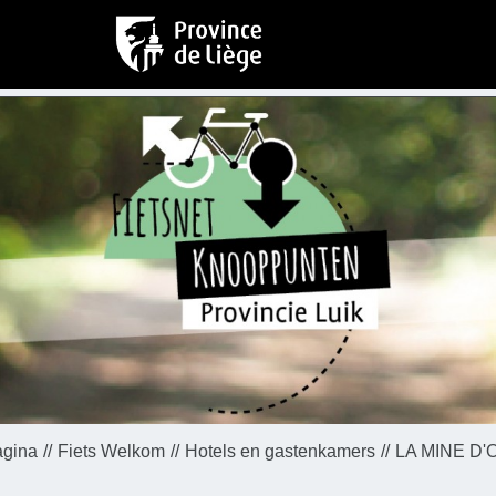
agina
Fiets Welkom
Hotels en gastenkamers
LA MINE D'O