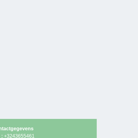
ntactgegevens
 :
+3243655461