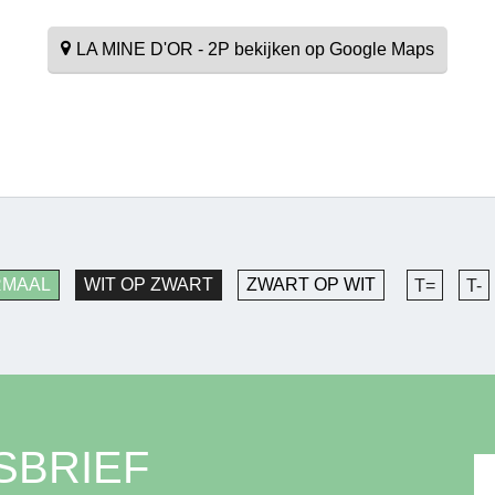
LA MINE D'OR - 2P bekijken op Google Maps
RMAAL
WIT OP ZWART
ZWART OP WIT
T=
T-
SBRIEF