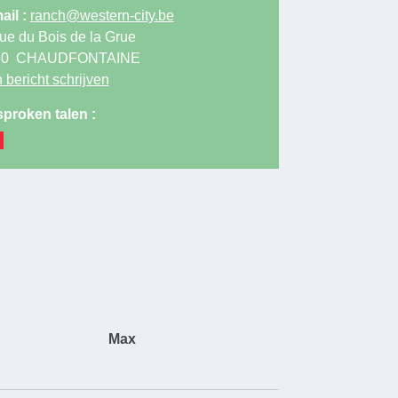
ail :
ranch@western-city.be
ue du Bois de la Grue
50
CHAUDFONTAINE
 bericht schrijven
proken talen :
Max