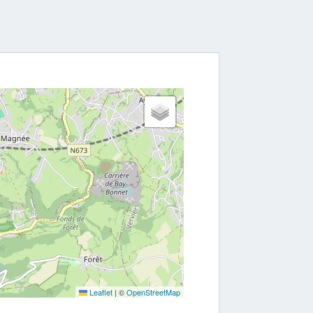
Leaflet
|
©
OpenStreetMap