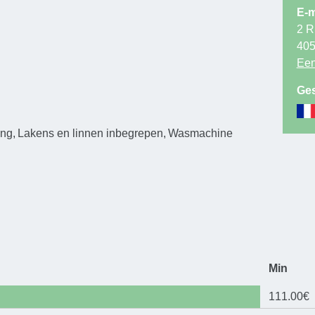
E-m
2 R
40
Een
Ges
ing
Lakens en linnen inbegrepen
Wasmachine
Min
111.00€