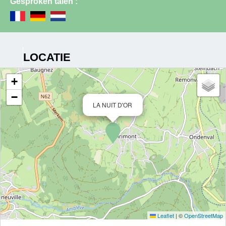
Gesproken talen :
LOCATIE
+
−
LA NUIT D'OR
Leaflet
|
©
OpenStreetMap