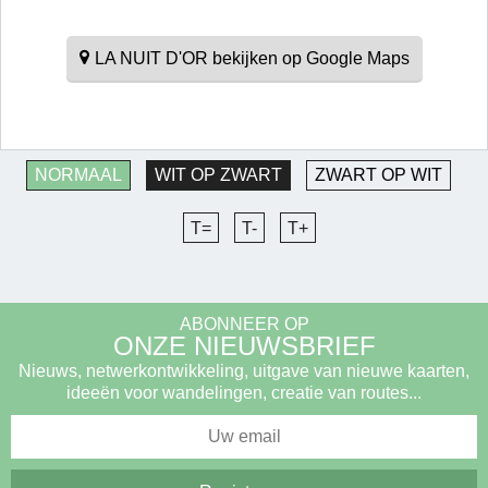
LA NUIT D'OR bekijken op Google Maps
NORMAAL
WIT OP ZWART
ZWART OP WIT
T=
T-
T+
ABONNEER OP
ONZE NIEUWSBRIEF
Nieuws, netwerkontwikkeling, uitgave van nieuwe kaarten,
ideeën voor wandelingen, creatie van routes...