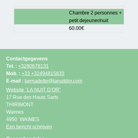
Chambre 2 personnes +
petit dejeuner/nuit
60.00€
Contactgegevens
Tel. :
+3280678131
Mob. :
+33 +32494815833
E-mail :
bernadette@lanuitdor.com
Website
"LA NUIT D'OR"
17 Rue des Hauts Sarts
THIRIMONT
Waimes
4950
WAIMES
Een bericht schrijven