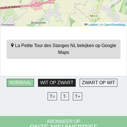
Leaflet
|
©
OpenStreetMap
La Petite Tour des Stanges NL bekijken op Google
Maps
NORMAAL
WIT OP ZWART
ZWART OP WIT
T=
T-
T+
ABONNEER OP