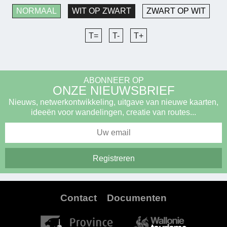
NORMAAL
WIT OP ZWART
ZWART OP WIT
T=
T-
T+
ABONNEER OP
ONZE NIEUWSBRIEF
Nieuws, netwerkontwikkeling, uitgave van nieuwe kaarten,
ideeën voor wandelingen, creatie van routes...
Contact
Documenten