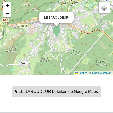
+
−
LE BAROUDEUR
Leaflet
|
©
OpenStreetMap
LE BAROUDEUR bekijken op Google Maps