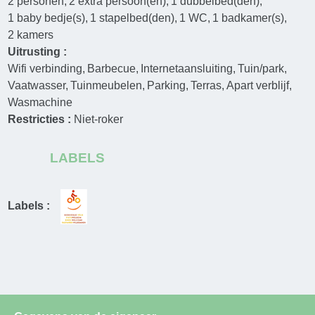
2
personen
2
extra persoon(en)
1
dubbelbed(den)
1
baby bedje(s)
1
stapelbed(den)
1
WC
1
badkamer(s)
2
kamers
Uitrusting :
Wifi verbinding
Barbecue
Internetaansluiting
Tuin/park
Vaatwasser
Tuinmeubelen
Parking
Terras
Apart verblijf
Wasmachine
Restricties :
Niet-roker
LABELS
Labels :