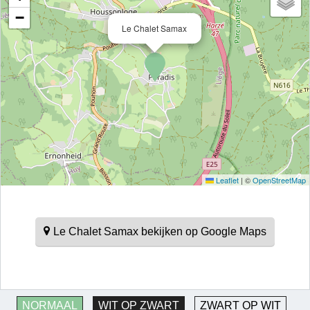
−
Le Chalet Samax
Leaflet
|
©
OpenStreetMap
Le Chalet Samax bekijken op Google Maps
NORMAAL
WIT OP ZWART
ZWART OP WIT