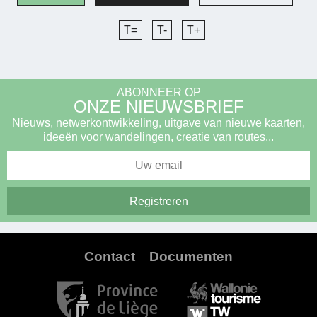
T=
T-
T+
ABONNEER OP
ONZE NIEUWSBRIEF
Nieuws, netwerkontwikkeling, uitgave van nieuwe kaarten,
ideeën voor wandelingen, creatie van routes...
Contact
Documenten