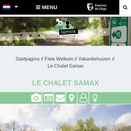
POINTS-NOEUDS
MENU
Startpagina
Fiets Welkom
Vakantiehuizen
Le Chalet Samax
LE CHALET SAMAX