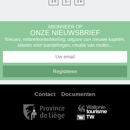
T=
T-
T+
ABONNEER OP
ONZE NIEUWSBRIEF
Nieuws, netwerkontwikkeling, uitgave van nieuwe kaarten,
ideeën voor wandelingen, creatie van routes...
Contact
Documenten