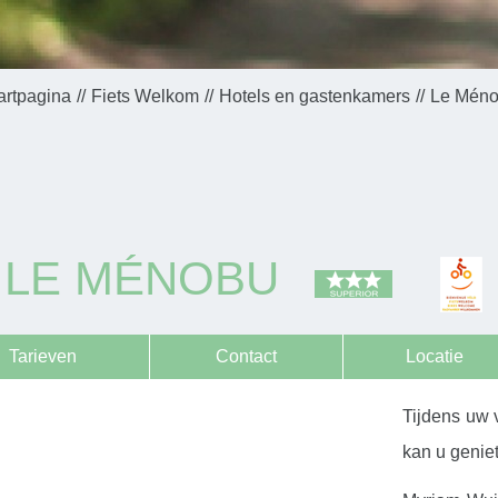
artpagina
Fiets Welkom
Hotels en gastenkamers
Le Mén
LE MÉNOBU
Tarieven
Contact
Locatie
Tijdens uw v
kan u geniet