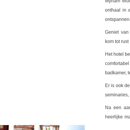
Myriam Wuid
onthaal in
ontspannen
Geniet van
kom tot rust
Het hotel be
comfortabe
badkamer, te
Er is ook de
seminaries, 
Na een aan
heerlijke m
in de keuke