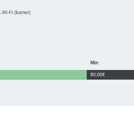
Woordje van
Wi-Fi (kamer)
"Wij engage
bezorgen wa
u in een ru
comfortabel
Min
80.00€