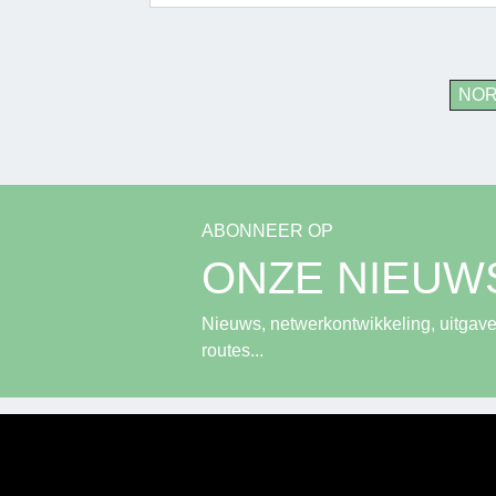
NO
ABONNEER OP
ONZE NIEUW
Nieuws, netwerkontwikkeling, uitgave
routes...