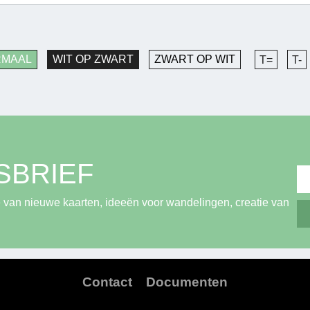
RMAAL
WIT OP ZWART
ZWART OP WIT
T=
T-
SBRIEF
 van nieuwe kaarten, ideeën voor wandelingen, creatie van
Contact
Documenten