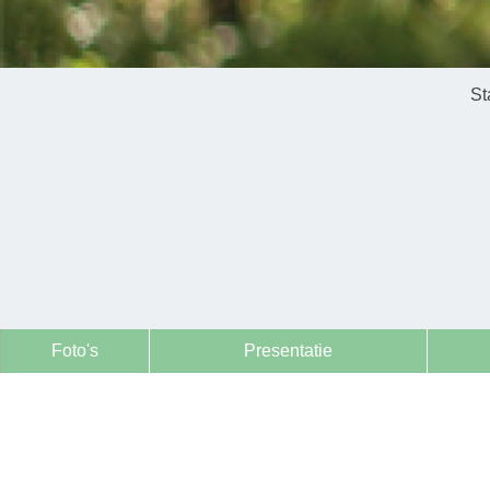
St
Foto's
Presentatie