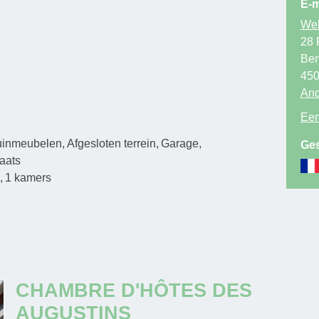
E-m
Web
28 
Ben
45
And
Een
uinmeubelen
Afgesloten terrein
Garage
Ges
aats
)
1
kamers
CHAMBRE D'HÔTES DES
AUGUSTINS