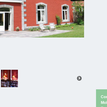
Co
Mob