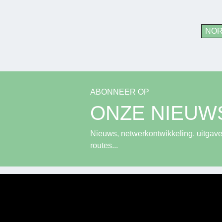
NO
ABONNEER OP
ONZE NIEUW
Nieuws, netwerkontwikkeling, uitgave
routes...