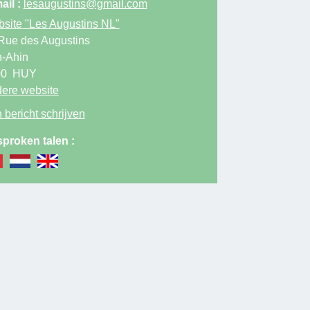
ail :
lesaugustins@gmail.com
site
"Les Augustins NL"
Rue des Augustins
-Ahin
00
HUY
ere website
 bericht schrijven
proken talen :