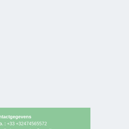
ntactgegevens
. :
+33 +32474565572