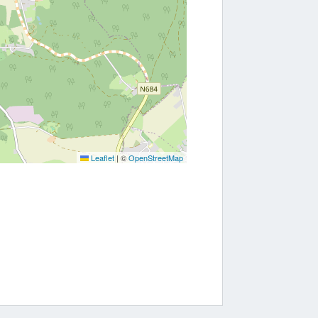
Leaflet
|
©
OpenStreetMap