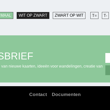
RMAAL
WIT OP ZWART
ZWART OP WIT
T=
T-
SBRIEF
 van nieuwe kaarten, ideeën voor wandelingen, creatie van
Contact
Documenten