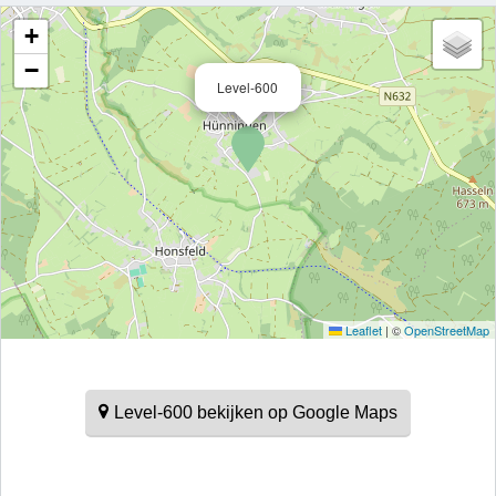
+
−
Level-600
Leaflet
|
©
OpenStreetMap
Level-600 bekijken op Google Maps