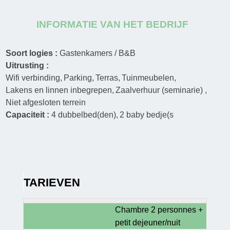
INFORMATIE VAN HET BEDRIJF
Soort logies :
Gastenkamers / B&B
Uitrusting :
Wifi verbinding
Parking
Terras
Tuinmeubelen
Lakens en linnen inbegrepen
Zaalverhuur (seminarie)
Niet afgesloten terrein
Capaciteit :
4
dubbelbed(den)
2
baby bedje(s
TARIEVEN
Chambre 2 personnes +
petit dejeuner/nuit