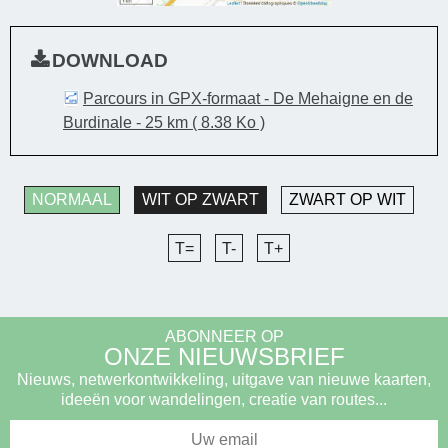
DOWNLOAD
Parcours in GPX-formaat - De Mehaigne en de
Burdinale - 25 km
( 8.38 Ko )
NORMAAL
WIT OP ZWART
ZWART OP WIT
T=
T-
T+
ABONNEER OP
ONZE NIEUWSBRIEF
Nieuws, netwerkontwikkeling, uitgave van nieuwe kaarten,
ideeën voor wandelingen, creatie van routes...