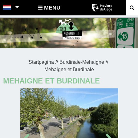
POINTS-NOEUDS
MENU
Startpagina
Burdinale-Mehaigne
Mehaigne et Burdinale
MEHAIGNE ET BURDINALE
Prev
Next