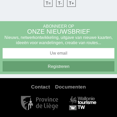
T=
T-
T+
ABONNEER OP
ONZE NIEUWSBRIEF
Nieuws, netwerkontwikkeling, uitgave van nieuwe kaarten,
ideeën voor wandelingen, creatie van routes...
Contact
Documenten