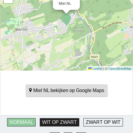
Miel NL
Leaflet
|
©
OpenStreetMap
Miel NL bekijken op Google Maps
NORMAAL
WIT OP ZWART
ZWART OP WIT