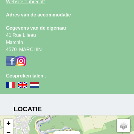
Website
"Librecht"
Adres van de accommodatie
Gegevens van de eigenaar
41 Rue Lileau
Marchin
4570
MARCHIN
Gesproken talen :
LOCATIE
+
−