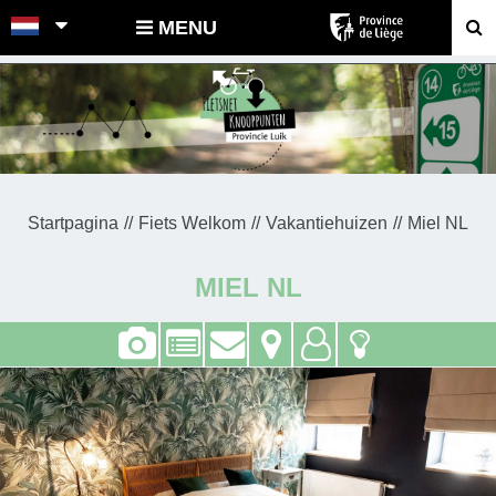
POINTS-NOEUDS
MENU
Startpagina
Fiets Welkom
Vakantiehuizen
Miel NL
MIEL NL