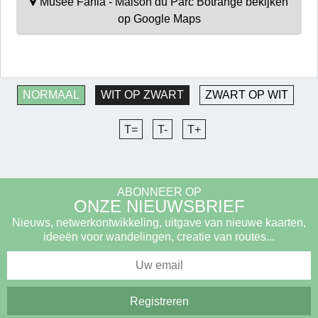
Musée Fania - Maison du Parc Botrange bekijken
op Google Maps
NORMAAL
WIT OP ZWART
ZWART OP WIT
T=
T-
T+
ABONNEER OP
ONZE NIEUWSBRIEF
Nieuws, netwerkontwikkeling, uitgave van nieuwe kaarten,
ideeën voor wandelingen, creatie van routes...