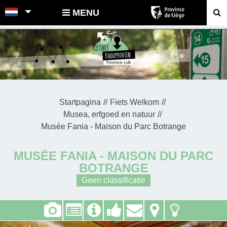
POINTS-NOEUDS
MENU
Startpagina
Fiets Welkom
Musea, erfgoed en natuur
Musée Fania - Maison du Parc Botrange
MUSÉE FANIA - MAISON DU PARC
BOTRANGE
Geen classificatie