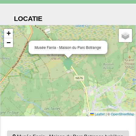
LOCATIE
+
−
Musée Fania - Maison du Parc Botrange
Leaflet
|
©
OpenStreetMap