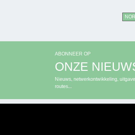
NO
ABONNEER OP
ONZE NIEUW
Nieuws, netwerkontwikkeling, uitgave
routes...