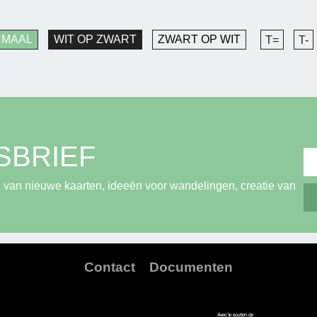
RMAAL
WIT OP ZWART
ZWART OP WIT
T=
T-
SBRIEF
 van nieuwe kaarten, ideeën voor wandelingen, creatie van
Contact
Documenten