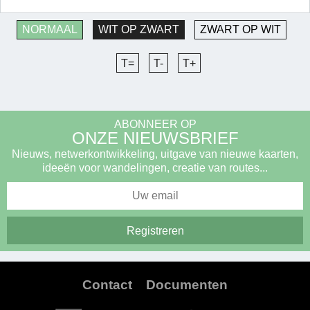
NORMAAL
WIT OP ZWART
ZWART OP WIT
T=
T-
T+
ABONNEER OP
ONZE NIEUWSBRIEF
Nieuws, netwerkontwikkeling, uitgave van nieuwe kaarten,
ideeën voor wandelingen, creatie van routes...
Contact
Documenten