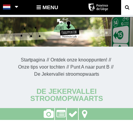
POINTS-NOEUDS
MENU
Startpagina
Ontdek onze knooppunten!
Onze tips voor tochten
Punt A naar punt B
De Jekervallei stroomopwaarts
DE JEKERVALLEI
STROOMOPWAARTS