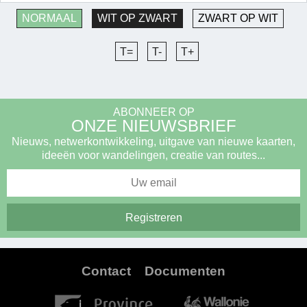
NORMAAL
WIT OP ZWART
ZWART OP WIT
T=
T-
T+
ABONNEER OP
ONZE NIEUWSBRIEF
Nieuws, netwerkontwikkeling, uitgave van nieuwe kaarten,
ideeën voor wandelingen, creatie van routes...
Contact
Documenten