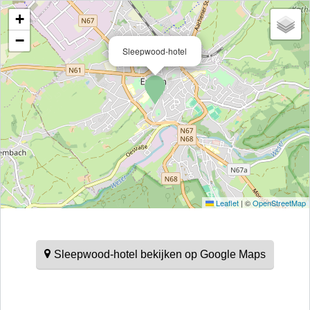
+
−
Sleepwood-hotel
Leaflet
|
©
OpenStreetMap
Sleepwood-hotel bekijken op Google Maps