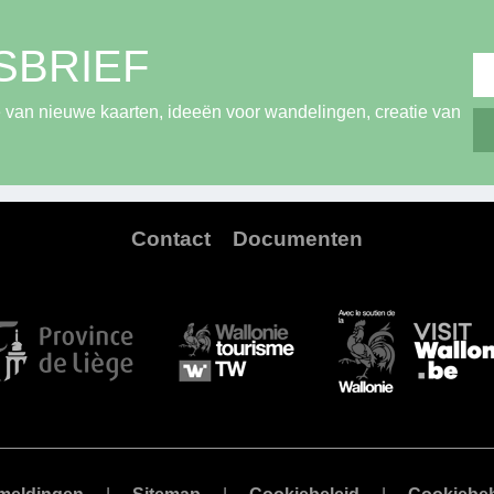
SBRIEF
 van nieuwe kaarten, ideeën voor wandelingen, creatie van
Contact
Documenten