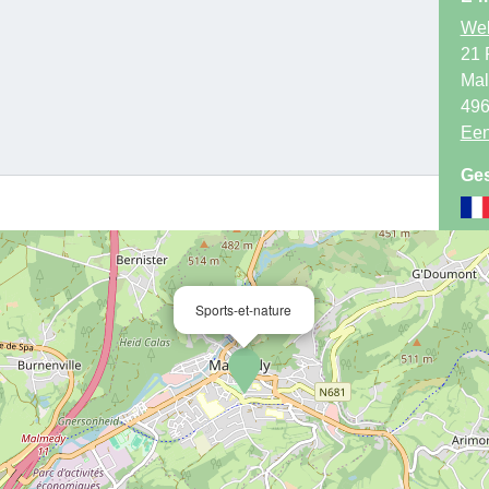
Web
21 
Ma
49
Een
Ges
Sports-et-nature