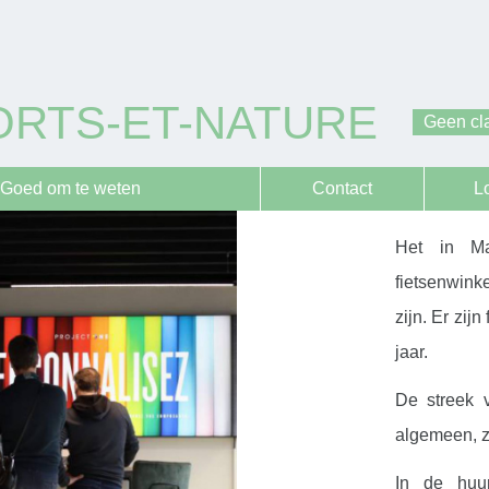
ORTS-ET-NATURE
Geen cla
Goed om te weten
Contact
L
Het in Ma
fietsenwink
zijn. Er zij
jaar.
De streek 
algemeen, zi
In de huur