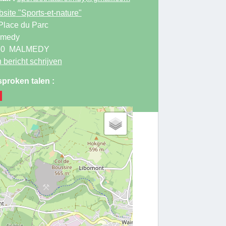
site
"Sports-et-nature"
Place du Parc
lmedy
60
MALMEDY
 bericht schrijven
proken talen :