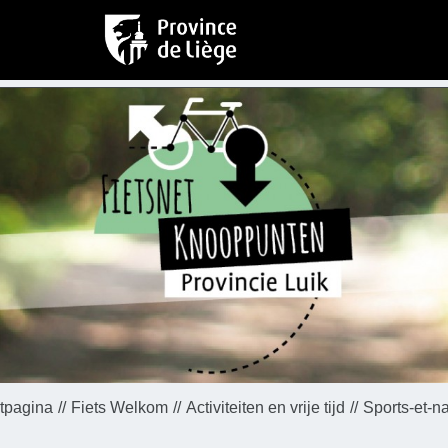
rtpagina
Fiets Welkom
Activiteiten en vrije tijd
Sports-et-n