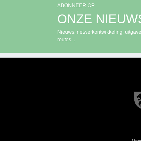
ABONNEER OP
ONZE NIEUW
Nieuws, netwerkontwikkeling, uitgave
routes...