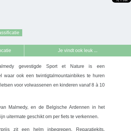
ssificatie
ocatie
Je vindt ook leuk ...
lmedy gevestigde Sport et Nature is een
el waar ook een twintigtalmountainbikes te huren
n fietsen voor volwassenen en kinderen vanaf 8 à 10
van Malmedy, en de Belgische Ardennen in het
jn uitermate geschikt om per fiets te verkennen.
prijs zit een helm inbegrepen. Reparatiekits,