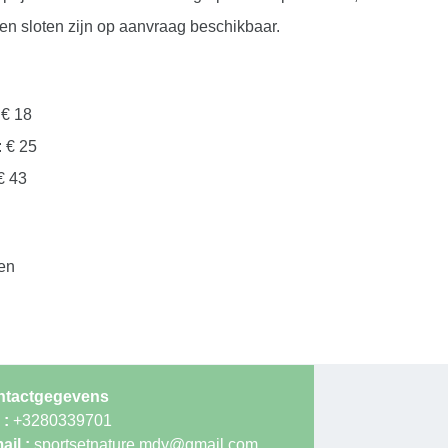
 en sloten zijn op aanvraag beschikbaar.
 € 18
: € 25
€ 43
en
 tot 18u
n maandag gesloten (uitgezonderd groepen op
ntactgegevens
 :
+3280339701
ail :
sportsetnature.mdy@gmail.com