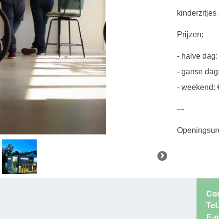
kinderzitjes
Prijzen:
- halve dag:
- ganse dag
- weekend: 
---
Openingsur
- open van 9
- zondag e
afspraak)
Co
Tel.
E-m