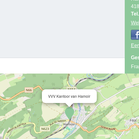
41
Tel.
Web
Een
Ges
Fra
VVV Kantoor van Hamoir