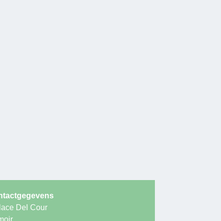
ntactgegevens
lace Del Cour
oir