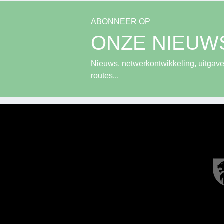
ABONNEER OP
ONZE NIEUW
Nieuws, netwerkontwikkeling, uitgave
routes...