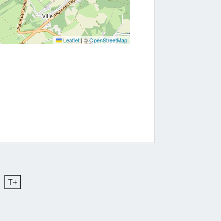
Leaflet
|
©
OpenStreetMap
T+