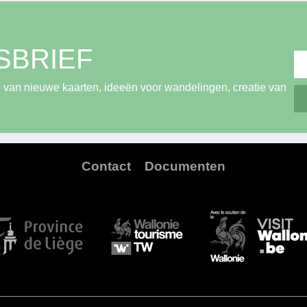
SBRIEF
 van nieuwe kaarten, ideeën voor wandelingen, creatie van
Contact
Documenten