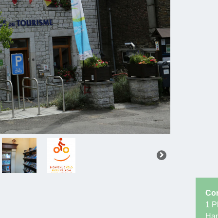
Co
1 P
Ham