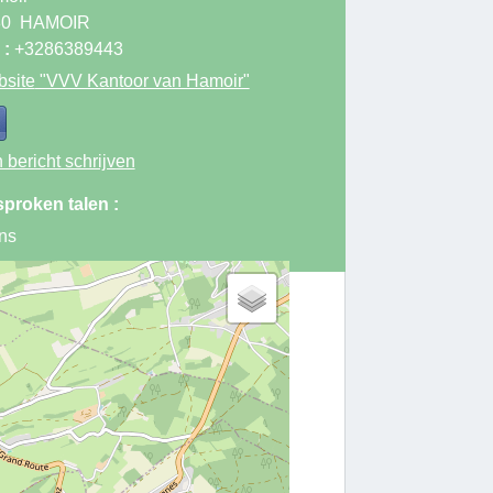
80
HAMOIR
 :
+3286389443
site
"VVV Kantoor van Hamoir"
 bericht schrijven
proken talen :
ns