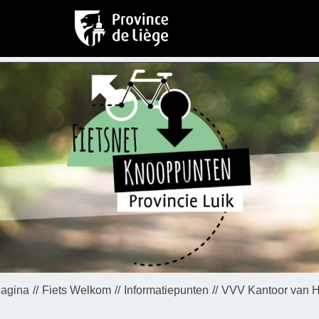
pagina
Fiets Welkom
Informatiepunten
VVV Kantoor van 