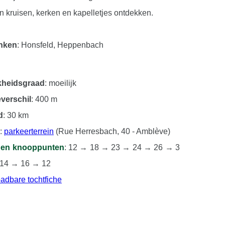
an kruisen, kerken en kapelletjes ontdekken.
inken
: Honsfeld, Heppenbach
jkheidsgraad
: moeilijk
verschil
: 400 m
d
: 30 km
:
parkeerterrein
(Rue Herresbach, 40 - Amblève)
gen knooppunten
: 12 → 18 → 23 → 24 → 26 → 3
14 → 16 → 12
dbare tochtfiche