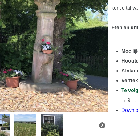
kunt u tal v
Eten en dr
Moeili
Hoogte
Afstan
Vertrek
Te vol
→ 9 → 
Downloa