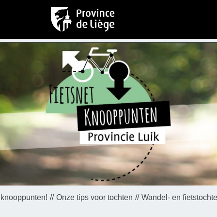
 knooppunten!
Onze tips voor tochten
Wandel- en fietstocht