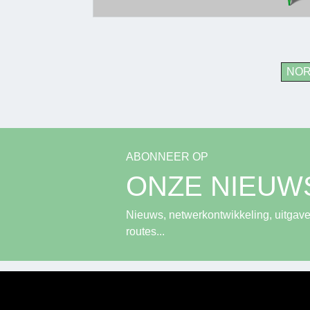
NO
ABONNEER OP
ONZE NIEUW
Nieuws, netwerkontwikkeling, uitgave
routes...