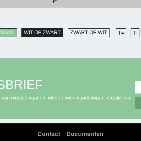
RMAAL
WIT OP ZWART
ZWART OP WIT
T=
T-
SBRIEF
 van nieuwe kaarten, ideeën voor wandelingen, creatie van
Contact
Documenten