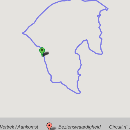
Vertrek / Aankomst
Bezienswaardigheid
Circuit n°