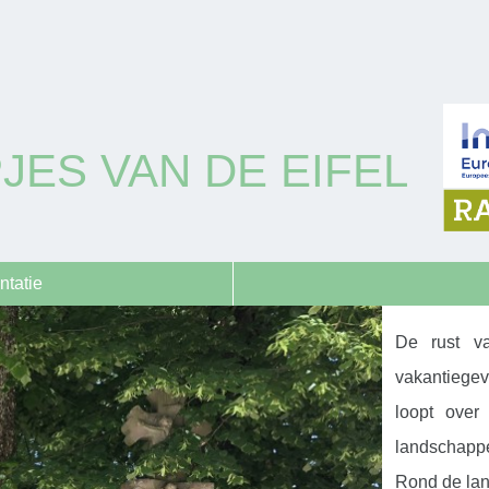
JES VAN DE EIFEL
ntatie
De rust va
vakantiegev
loopt over
landschapp
Rond de lan