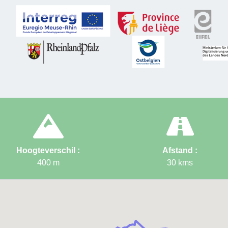
Hoogteverschil :
Afstand :
400
m
30
kms