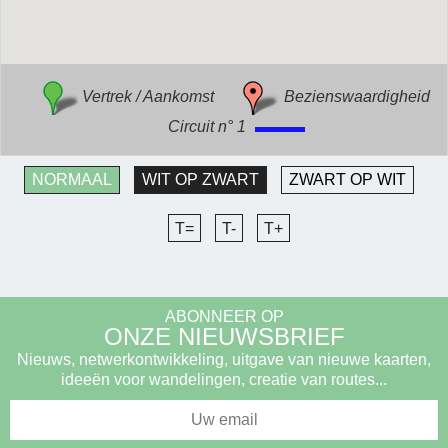
Vertrek / Aankomst
Bezienswaardigheid
Circuit n° 1
NORMAAL
WIT OP ZWART
ZWART OP WIT
T=
T-
T+
ABONNEER OP
ONZE NIEUWSBRIEF
Nieuws, netwerkontwikkeling, uitgave van nieuwe kaarten,
ideeën voor wandelingen, creatie van routes...