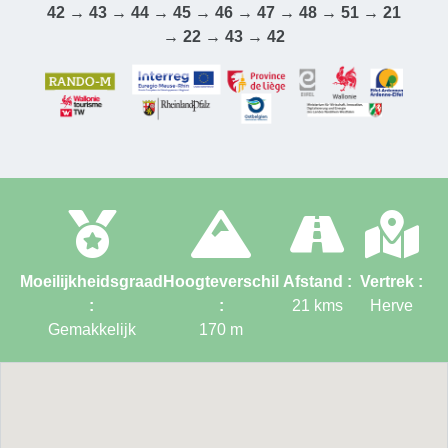
42 → 43 → 44 → 45 → 46 → 47 → 48 → 51 → 21
→ 22 → 43 → 42
Moeilijkheidsgraad
Hoogteverschil
Afstand :
Vertrek :
:
:
21
kms
Herve
Gemakkelijk
170
m