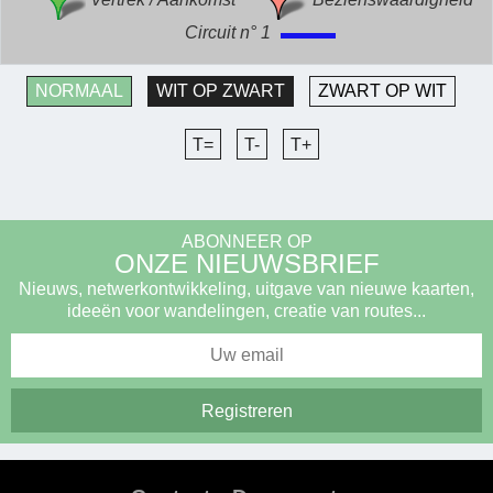
Circuit n° 1
NORMAAL
WIT OP ZWART
ZWART OP WIT
T=
T-
T+
ABONNEER OP
ONZE NIEUWSBRIEF
Nieuws, netwerkontwikkeling, uitgave van nieuwe kaarten,
ideeën voor wandelingen, creatie van routes...