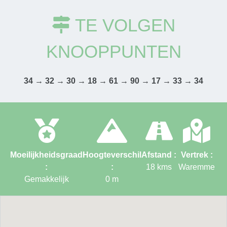
TE VOLGEN
KNOOPPUNTEN
34 → 32 → 30 → 18 → 61 → 90 → 17 → 33 → 34
Moeilijkheidsgraad
Hoogteverschil
Afstand :
Vertrek :
:
:
18
kms
Waremme
Gemakkelijk
0
m