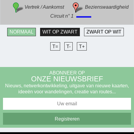
Vertrek / Aankomst
Bezienswaardigheid
Circuit n° 1
NORMAAL
WIT OP ZWART
ZWART OP WIT
T=
T-
T+
ABONNEER OP
ONZE NIEUWSBRIEF
Nieuws, netwerkontwikkeling, uitgave van nieuwe kaarten,
ideeën voor wandelingen, creatie van routes...